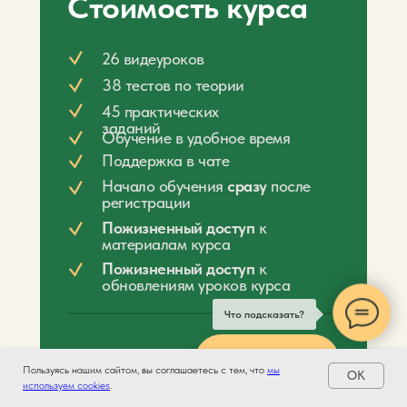
Стоимость курса
26 видеуроков
38 тестов по теории
45 практических
заданий
Обучение в удобное время
Поддержка в чате
Начало обучения
сразу
после
регистрации
Пожизненный доступ
к
материалам курса
Пожизненный доступ
к
обновлениям уроков курса
Что подсказать?
5 990 руб.
Оплатить
Пользуясь нашим сайтом, вы соглашаетесь с тем, что
мы
OK
используем cookies
.
Доступна оплата Долями