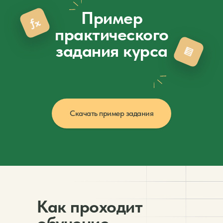
Пример
практического
задания курса
Скачать пример задания
Как проходит
01.
02.