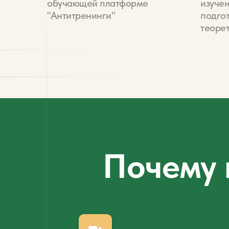
обучающей платформе
изуче
"Антитренинги"
подго
теоре
Почему 