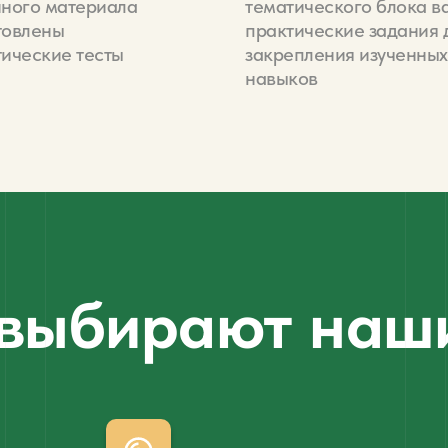
нного материала
тематического блока в
товлены
практические задания 
тические тесты
закрепления изученных
навыков
выбирают наш