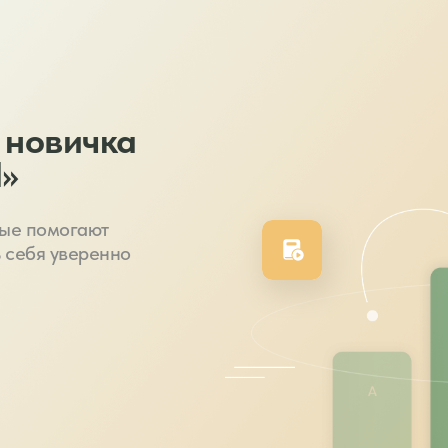
 новичка
l»
рые помогают
ь себя уверенно