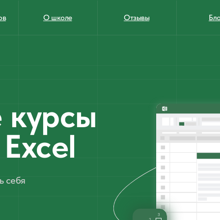
ов
О школе
Отзывы
Бло
 курсы
 Excel
ь себя