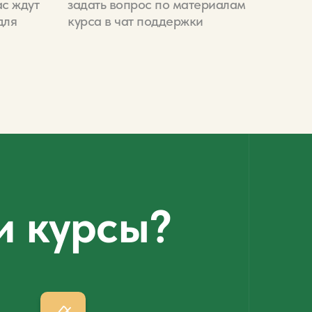
ас ждут
задать вопрос по материалам
для
курса в чат поддержки
и курсы?