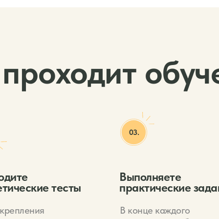
 проходит обуч
03.
одите
Выполняете
етические тесты
практические зада
акрепления
В конце каждого