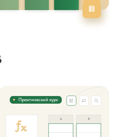
в
Практический курс