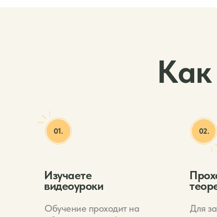
Как
01.
02.
Изучаете
Прох
видеоуроки
теор
Обучение проходит на
Для з